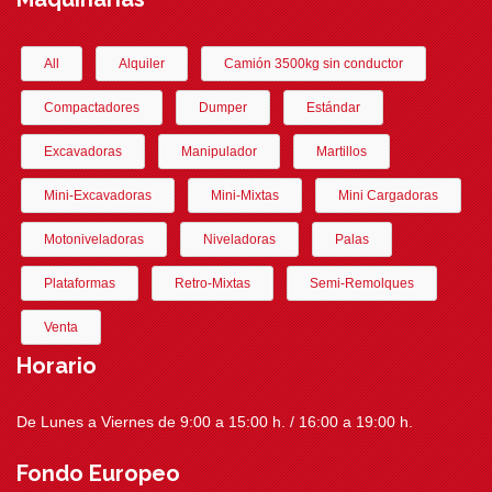
All
Alquiler
Camión 3500kg sin conductor
Compactadores
Dumper
Estándar
Excavadoras
Manipulador
Martillos
Mini-Excavadoras
Mini-Mixtas
Mini Cargadoras
Motoniveladoras
Niveladoras
Palas
Plataformas
Retro-Mixtas
Semi-Remolques
Venta
Horario
De Lunes a Viernes de 9:00 a 15:00 h. / 16:00 a 19:00 h.
Fondo Europeo