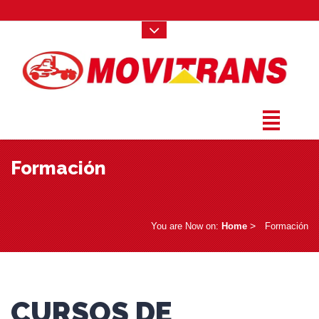
Formación
­ > ­
You are Now on:
Home
Formación
CURSOS DE