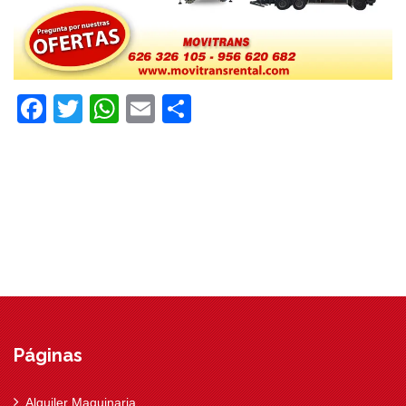
Facebook
Twitter
WhatsApp
Email
Compartir
Páginas
Alquiler Maquinaria