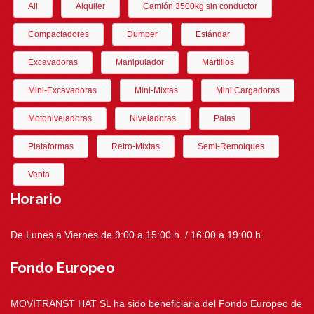
All
Alquiler
Camión 3500kg sin conductor
Compactadores
Dumper
Estándar
Excavadoras
Manipulador
Martillos
Mini-Excavadoras
Mini-Mixtas
Mini Cargadoras
Motoniveladoras
Niveladoras
Palas
Plataformas
Retro-Mixtas
Semi-Remolques
Venta
Horario
De Lunes a Viernes de 9:00 a 15:00 h. / 16:00 a 19:00 h.
Fondo Europeo
MOVITRANST HAT SL ha sido beneficiaria del Fondo Europeo de