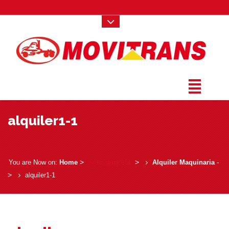
alquiler1-1
­ > ­
Sin categoría
­ > ­
­
You are Now on:
Home
Alquiler Maquinaria
> ­
alquiler1-1