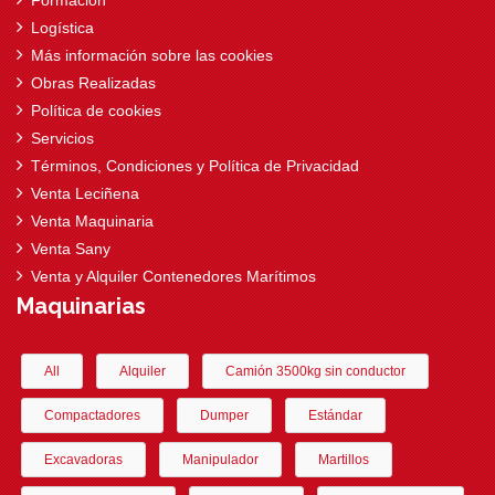
Formación
Logística
Más información sobre las cookies
Obras Realizadas
Política de cookies
Servicios
Términos, Condiciones y Política de Privacidad
Venta Leciñena
Venta Maquinaria
Venta Sany
Venta y Alquiler Contenedores Marítimos
Maquinarias
All
Alquiler
Camión 3500kg sin conductor
Compactadores
Dumper
Estándar
Excavadoras
Manipulador
Martillos