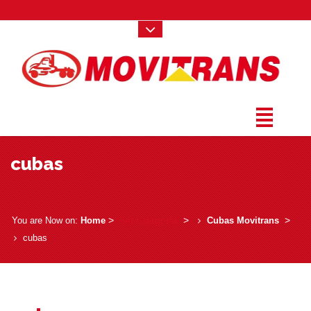
cubas
­ > ­
Sin categoría
­ > ­
­ > ­
You are Now on:
Home
Cubas Movitrans
cubas