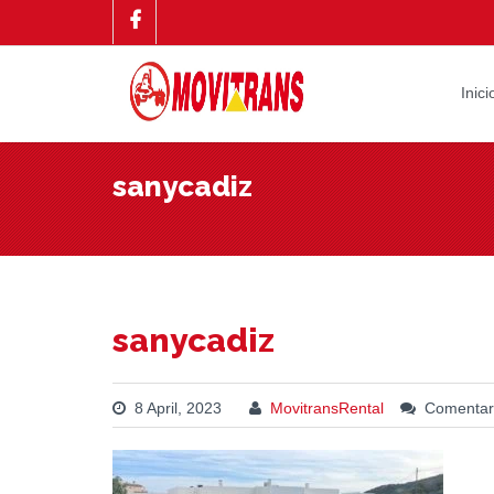
Inici
sanycadiz
sanycadiz
8 April, 2023
MovitransRental
Comentari