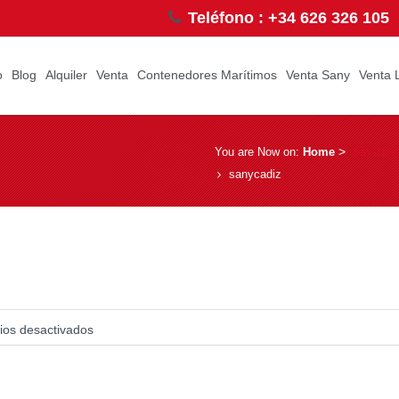
Teléfono : +34 626 326 105
o
Blog
Alquiler
Venta
Contenedores Marítimos
Venta Sany
Venta 
­ > ­
Sin cate
You are Now on:
Home
sanycadiz
os desactivados