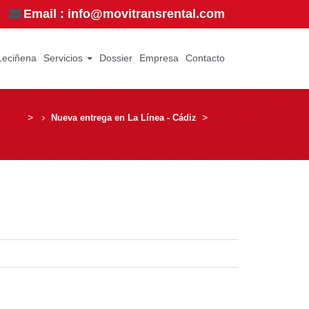
Email : info@movitransrental.com
Leciñena
Servicios
Dossier
Empresa
Contacto
goría
­ > ­
­ > ­
Nueva entrega en La Línea - Cádiz