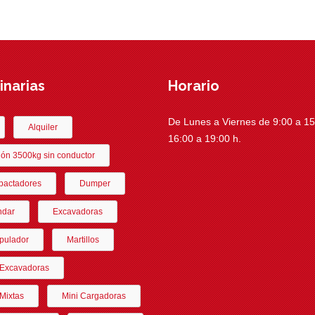
narias
Horario
De Lunes a Viernes de 9:00 a 15:
Alquiler
16:00 a 19:00 h.
ón 3500kg sin conductor
actadores
Dumper
ndar
Excavadoras
pulador
Martillos
-Excavadoras
Mixtas
Mini Cargadoras