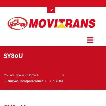
SY80U
­ > ­
Sin categoría
­ > ­
You are Now on:
Home
­ > ­
Nuevas incorporaciones
SY80U