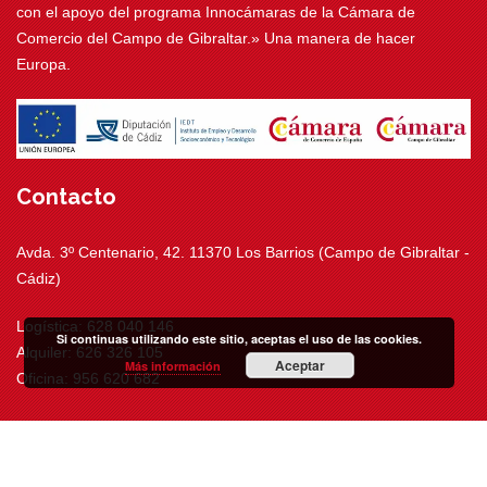
con el apoyo del programa Innocámaras de la Cámara de
Comercio del Campo de Gibraltar.» Una manera de hacer
Europa.
Contacto
Avda. 3º Centenario, 42. 11370 Los Barrios (Campo de Gibraltar -
Cádiz)
Logística: 628 040 146
Si continuas utilizando este sitio, aceptas el uso de las cookies.
Alquiler: 626 326 105
Aceptar
Más información
Oficina: 956 620 682
info@movitransrental.com