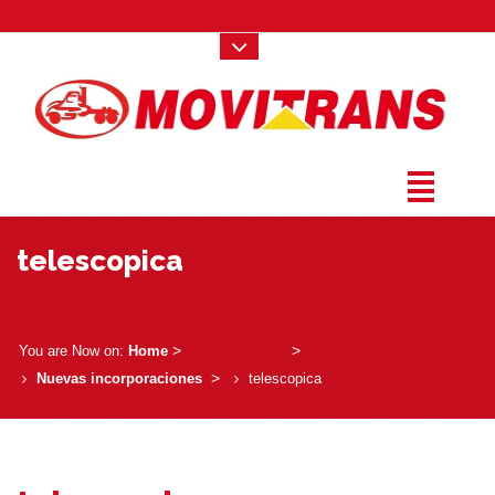
telescopica
­ > ­
Sin categoría
­ > ­
You are Now on:
Home
­ > ­
Nuevas incorporaciones
telescopica