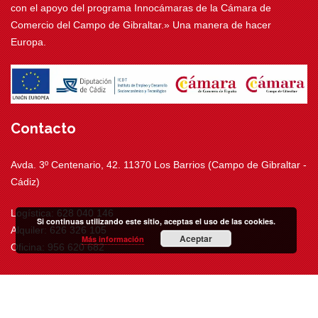
con el apoyo del programa Innocámaras de la Cámara de
Comercio del Campo de Gibraltar.» Una manera de hacer
Europa.
Contacto
Avda. 3º Centenario, 42. 11370 Los Barrios (Campo de Gibraltar -
Cádiz)
Logística: 628 040 146
Si continuas utilizando este sitio, aceptas el uso de las cookies.
Alquiler: 626 326 105
Aceptar
Más información
Oficina: 956 620 682
info@movitransrental.com