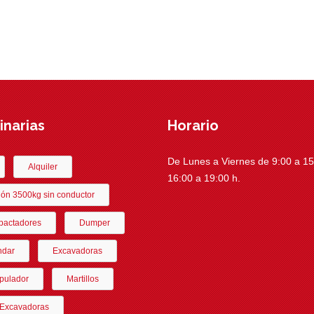
narias
Horario
De Lunes a Viernes de 9:00 a 15:
Alquiler
16:00 a 19:00 h.
ón 3500kg sin conductor
actadores
Dumper
ndar
Excavadoras
pulador
Martillos
-Excavadoras