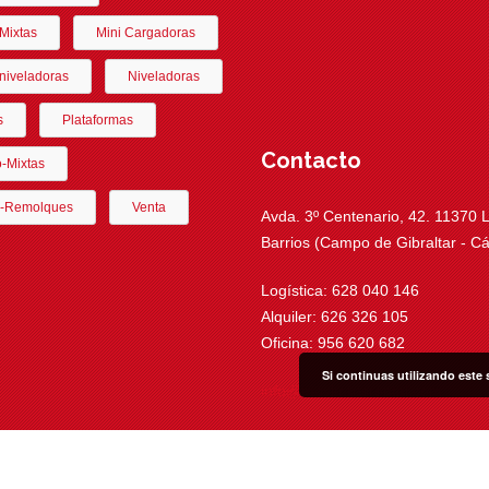
Mixtas
Mini Cargadoras
niveladoras
Niveladoras
s
Plataformas
Contacto
o-Mixtas
-Remolques
Venta
Avda. 3º Centenario, 42. 11370 
Barrios (Campo de Gibraltar - Cá
Logística: 628 040 146
Alquiler: 626 326 105
Oficina: 956 620 682
Si continuas utilizando este 
info@movitransrental.com