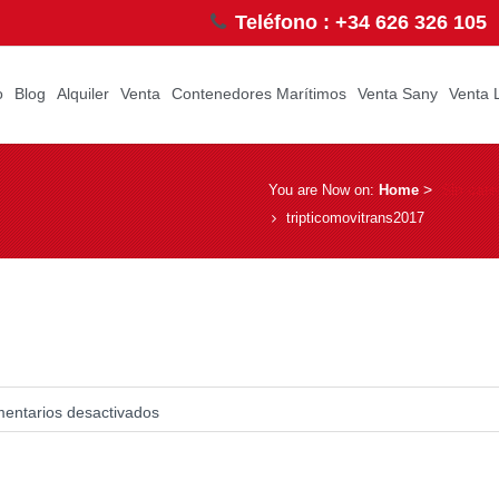
Teléfono : +34 626 326 105
o
Blog
Alquiler
Venta
Contenedores Marítimos
Venta Sany
Venta 
­ > ­
Sin cate
You are Now on:
Home
tripticomovitrans2017
entarios desactivados