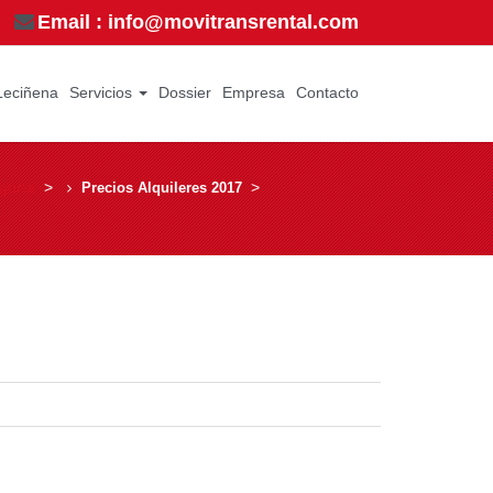
Email : info@movitransrental.com
Leciñena
Servicios
Dossier
Empresa
Contacto
goría
­ > ­
­ > ­
Precios Alquileres 2017