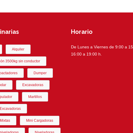
narias
Horario
De Lunes a Viernes de 9:00 a 15:
Alquiler
16:00 a 19:00 h.
ón 3500kg sin conductor
actadores
Dumper
ndar
Excavadoras
pulador
Martillos
-Excavadoras
Mixtas
Mini Cargadoras
niveladoras
Niveladoras