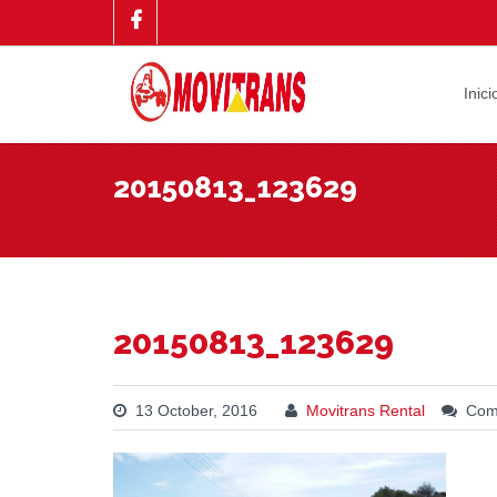
Inici
20150813_123629
20150813_123629
13 October, 2016
Movitrans Rental
Come