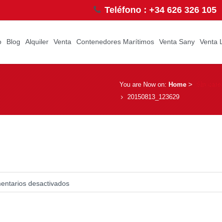
Teléfono : +34 626 326 105
o
Blog
Alquiler
Venta
Contenedores Marítimos
Venta Sany
Venta 
­ > ­
Sin cate
You are Now on:
Home
20150813_123629
ntarios desactivados