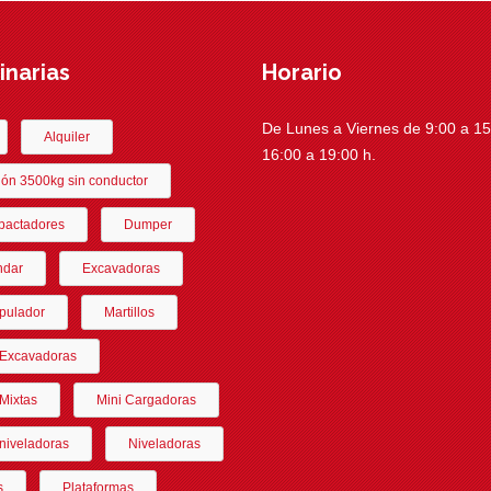
narias
Horario
De Lunes a Viernes de 9:00 a 15:
Alquiler
16:00 a 19:00 h.
ón 3500kg sin conductor
actadores
Dumper
ndar
Excavadoras
pulador
Martillos
-Excavadoras
Mixtas
Mini Cargadoras
niveladoras
Niveladoras
s
Plataformas