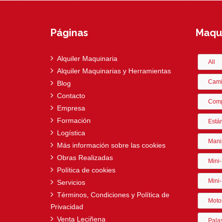
Páginas
Maqui
Alquiler Maquinaria
All
Alquiler Maquinarias y Herramientas
Cami
Blog
Contacto
Comp
Empresa
Formación
Está
Logística
Mani
Más información sobre las cookies
Obras Realizadas
Mini
Política de cookies
Mini-
Servicios
Términos, Condiciones y Política de
Moto
Privacidad
Venta Leciñena
Pala