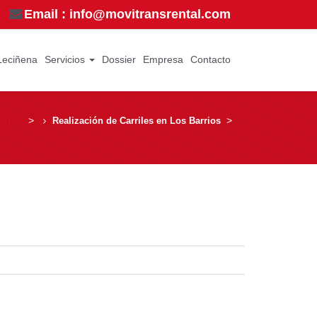
Email : info@movitransrental.com
Leciñena
Servicios
Dossier
Empresa
Contacto
goría
­ > ­
­ > ­
Realización de Carriles en Los Barrios