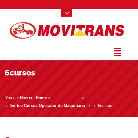
6cursos
­ > ­
Sin categoría
­ > ­
You are Now on:
Home
­ > ­
Sorteo Cursos Operador de Maquinaria
6cursos