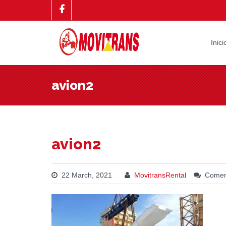
Inici
avion2
avion2
22 March, 2021
MovitransRental
Coment