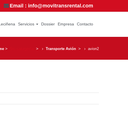
Email : info@movitransrental.com
Leciñena
Servicios
Dossier
Empresa
Contacto
­ > ­
Sin categoría
­ > ­
­ > ­
me
Transporte Avión
avion2