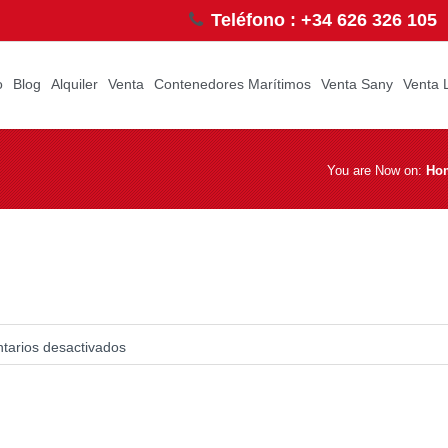
Teléfono : +34 626 326 105
o
Blog
Alquiler
Venta
Contenedores Marítimos
Venta Sany
Venta 
You are Now on:
Ho
arios desactivados