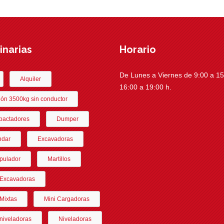
narias
Horario
De Lunes a Viernes de 9:00 a 15:
Alquiler
16:00 a 19:00 h.
ón 3500kg sin conductor
actadores
Dumper
ndar
Excavadoras
pulador
Martillos
-Excavadoras
Mixtas
Mini Cargadoras
niveladoras
Niveladoras