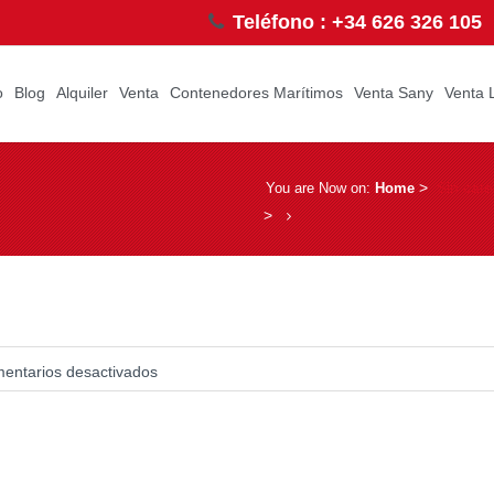
Teléfono : +34 626 326 105
o
Blog
Alquiler
Venta
Contenedores Marítimos
Venta Sany
Venta 
­ > ­
Sin cate
You are Now on:
Home
> ­
entarios desactivados