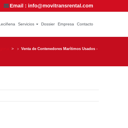
Email : info@movitransrental.com
Leciñena
Servicios
Dossier
Empresa
Contacto
goría
­ > ­
­
Venta de Contenedores Marítimos Usados