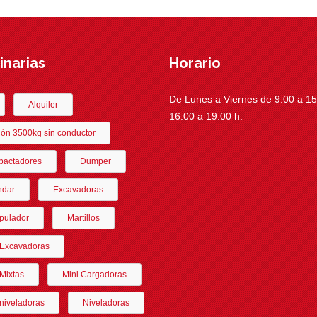
narias
Horario
De Lunes a Viernes de 9:00 a 15:
Alquiler
16:00 a 19:00 h.
ón 3500kg sin conductor
actadores
Dumper
ndar
Excavadoras
pulador
Martillos
-Excavadoras
Mixtas
Mini Cargadoras
niveladoras
Niveladoras